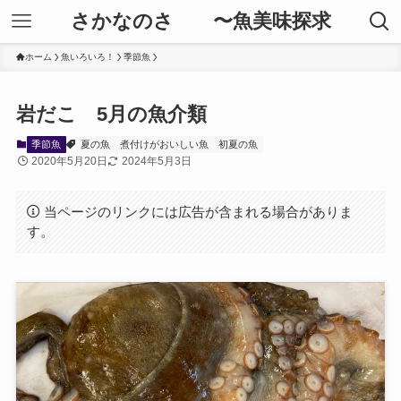
さかなのさ 〜魚美味探求
ホーム
魚いろいろ！
季節魚
岩だこ 5月の魚介類
季節魚
夏の魚
煮付けがおいしい魚
初夏の魚
2020年5月20日
2024年5月3日
当ページのリンクには広告が含まれる場合がありま
す。