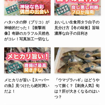
ハタハタの卵（ブリコ）が
おいしい生食用タラ白子の
神秘的だった！【衝撃画
見分け方【冬の味覚】旨味
像】奇跡のカラフル天然色
濃厚な白子の目利き
がコレ！写真加工一切なし
メヒカリが旨い【スーパー
「ウマヅラハギ」はどうや
の魚】見つけたら絶対買い
って捌く？【刺身人気】旬
だよ！
は？肝が大きくなるのはい
つ？