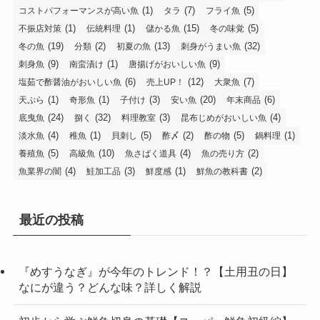
(1)
(7)
(5)
コストパフォーマンスが高い魚
タラ
フライ魚
(1)
(1)
(15)
(5)
不振店対策
伝統料理
儲かる魚
冬の味覚
(19)
(2)
(13)
(32)
冬の魚
分類
初夏の魚
刺身がうまい魚
(9)
(1)
(9)
刺身魚
南蛮漬け
唐揚げがおいしい魚
(6)
(12)
(7)
塩茹で酢醤油がおいしい魚
売上UP！
大衆魚
(1)
(1)
(3)
(20)
(6)
天ぷら
奇形魚
子付け
安い魚
年末商品
(24)
(32)
(3)
(4)
底曳魚
捌く
料理教室
昆布じめがおいしい魚
(4)
(1)
(5)
(2)
(5)
(1)
淡水魚
稚魚
貝刺し
酢〆
酢の物
鍋料理
(5)
(10)
(4)
(2)
養殖魚
高級魚
魚さばく道具
魚の売り方
(4)
(3)
(1)
(2)
魚業界の闇
鮭加工品
鮮度感
鮮魚の教科書
最近の投稿
『めすうなぎ』が今年のトレンド！？【土用丑の日】
なにが違う？どんな味？詳しく解説