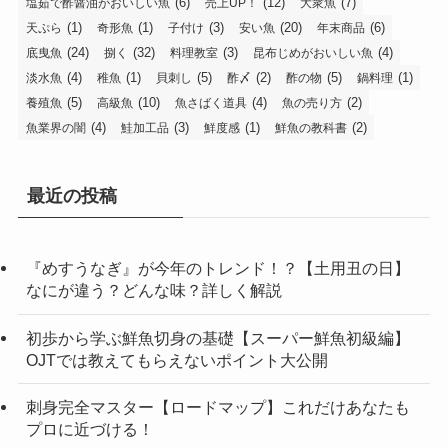
(6)
(12)
(7)
塩茹で酢醤油がおいしい魚
売上UP！
大衆魚
(1)
(1)
(3)
(20)
(6)
天ぷら
奇形魚
子付け
安い魚
年末商品
(24)
(32)
(3)
(4)
底曳魚
捌く
料理教室
昆布じめがおいしい魚
(4)
(1)
(5)
(2)
(5)
(1)
淡水魚
稚魚
貝刺し
酢〆
酢の物
鍋料理
(5)
(10)
(4)
(2)
養殖魚
高級魚
魚さばく道具
魚の売り方
(4)
(3)
(1)
(2)
魚業界の闇
鮭加工品
鮮度感
鮮魚の教科書
最近の投稿
『めすうなぎ』が今年のトレンド！？【土用丑の日】
なにが違う？どんな味？詳しく解説
初歩から学ぶ鮮魚切身の基礎【スーパー鮮魚初級編】
OJTでは教えてもらえないポイント大公開
刺身完全マスター【ロードマップ】これだけあなたも
プロに近づける！