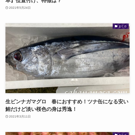
本】位置付け、特徴は？
2021年5月24日
まぐろ
生ビンナガマグロ 春におすすめ！ツナ缶になる安い
鮪だけど淡い桜色の身は秀逸！
2021年3月11日
まぐろ