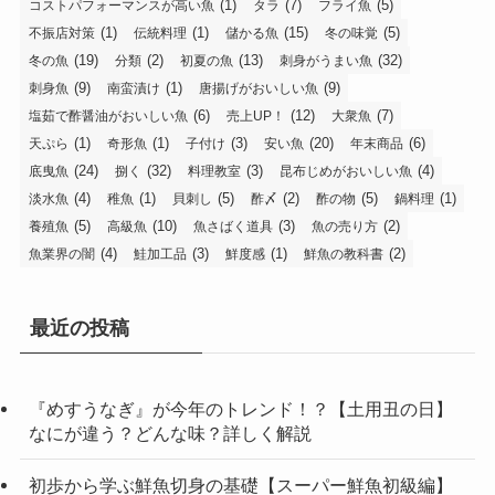
(1)
(7)
(5)
コストパフォーマンスが高い魚
タラ
フライ魚
(1)
(1)
(15)
(5)
不振店対策
伝統料理
儲かる魚
冬の味覚
(19)
(2)
(13)
(32)
冬の魚
分類
初夏の魚
刺身がうまい魚
(9)
(1)
(9)
刺身魚
南蛮漬け
唐揚げがおいしい魚
(6)
(12)
(7)
塩茹で酢醤油がおいしい魚
売上UP！
大衆魚
(1)
(1)
(3)
(20)
(6)
天ぷら
奇形魚
子付け
安い魚
年末商品
(24)
(32)
(3)
(4)
底曳魚
捌く
料理教室
昆布じめがおいしい魚
(4)
(1)
(5)
(2)
(5)
(1)
淡水魚
稚魚
貝刺し
酢〆
酢の物
鍋料理
(5)
(10)
(3)
(2)
養殖魚
高級魚
魚さばく道具
魚の売り方
(4)
(3)
(1)
(2)
魚業界の闇
鮭加工品
鮮度感
鮮魚の教科書
最近の投稿
『めすうなぎ』が今年のトレンド！？【土用丑の日】
なにが違う？どんな味？詳しく解説
初歩から学ぶ鮮魚切身の基礎【スーパー鮮魚初級編】