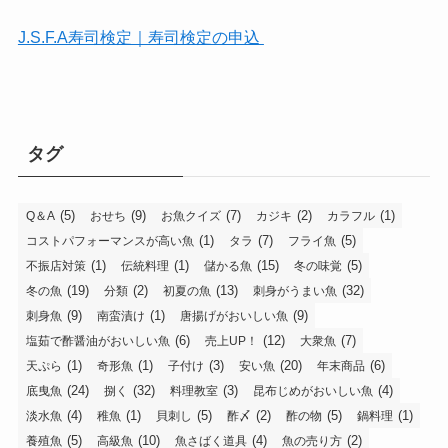
J.S.F.A寿司検定｜寿司検定の申込
タグ
(5)
(9)
(7)
(2)
(1)
Q＆A
おせち
お魚クイズ
カジキ
カラフル
(1)
(7)
(5)
コストパフォーマンスが高い魚
タラ
フライ魚
(1)
(1)
(15)
(5)
不振店対策
伝統料理
儲かる魚
冬の味覚
(19)
(2)
(13)
(32)
冬の魚
分類
初夏の魚
刺身がうまい魚
(9)
(1)
(9)
刺身魚
南蛮漬け
唐揚げがおいしい魚
(6)
(12)
(7)
塩茹で酢醤油がおいしい魚
売上UP！
大衆魚
(1)
(1)
(3)
(20)
(6)
天ぷら
奇形魚
子付け
安い魚
年末商品
(24)
(32)
(3)
(4)
底曳魚
捌く
料理教室
昆布じめがおいしい魚
(4)
(1)
(5)
(2)
(5)
(1)
淡水魚
稚魚
貝刺し
酢〆
酢の物
鍋料理
(5)
(10)
(4)
(2)
養殖魚
高級魚
魚さばく道具
魚の売り方