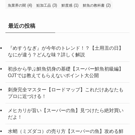
(4)
(3)
(1)
(2)
魚業界の闇
鮭加工品
鮮度感
鮮魚の教科書
最近の投稿
『めすうなぎ』が今年のトレンド！？【土用丑の日】
なにが違う？どんな味？詳しく解説
初歩から学ぶ鮮魚切身の基礎【スーパー鮮魚初級編】
OJTでは教えてもらえないポイント大公開
刺身完全マスター【ロードマップ】これだけあなたも
プロに近づける！
メヒカリが旨い【スーパーの魚】見つけたら絶対買い
だよ！
水蛸（ミズダコ）の売り方【スーパーの魚】攻める鮮