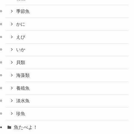
季節魚
かに
えび
いか
貝類
海藻類
養殖魚
淡水魚
珍魚
魚たべよ！