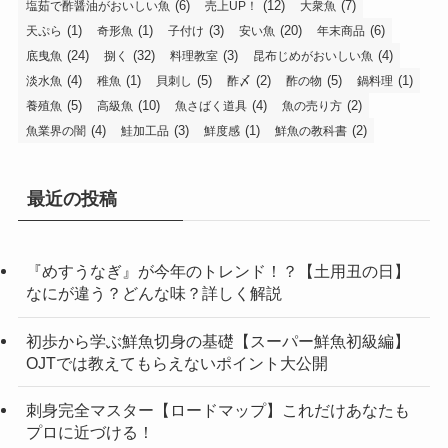
(6)
(12)
(7)
塩茹で酢醤油がおいしい魚
売上UP！
大衆魚
(1)
(1)
(3)
(20)
(6)
天ぷら
奇形魚
子付け
安い魚
年末商品
(24)
(32)
(3)
(4)
底曳魚
捌く
料理教室
昆布じめがおいしい魚
(4)
(1)
(5)
(2)
(5)
(1)
淡水魚
稚魚
貝刺し
酢〆
酢の物
鍋料理
(5)
(10)
(4)
(2)
養殖魚
高級魚
魚さばく道具
魚の売り方
(4)
(3)
(1)
(2)
魚業界の闇
鮭加工品
鮮度感
鮮魚の教科書
最近の投稿
『めすうなぎ』が今年のトレンド！？【土用丑の日】
なにが違う？どんな味？詳しく解説
初歩から学ぶ鮮魚切身の基礎【スーパー鮮魚初級編】
OJTでは教えてもらえないポイント大公開
刺身完全マスター【ロードマップ】これだけあなたも
プロに近づける！