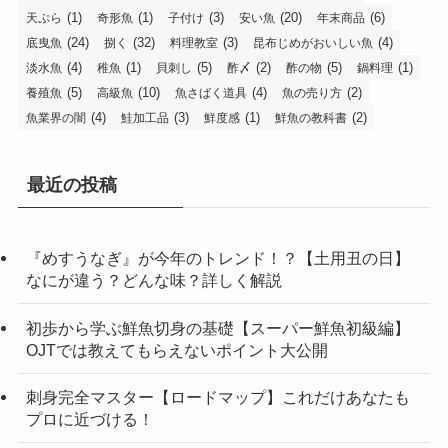
(1)
(1)
(3)
(20)
(6)
天ぷら
奇形魚
子付け
安い魚
年末商品
(24)
(32)
(3)
(4)
底曳魚
捌く
料理教室
昆布じめがおいしい魚
(4)
(1)
(5)
(2)
(5)
(1)
淡水魚
稚魚
貝刺し
酢〆
酢の物
鍋料理
(5)
(10)
(4)
(2)
養殖魚
高級魚
魚さばく道具
魚の売り方
(4)
(3)
(1)
(2)
魚業界の闇
鮭加工品
鮮度感
鮮魚の教科書
最近の投稿
『めすうなぎ』が今年のトレンド！？【土用丑の日】
なにが違う？どんな味？詳しく解説
初歩から学ぶ鮮魚切身の基礎【スーパー鮮魚初級編】
OJTでは教えてもらえないポイント大公開
刺身完全マスター【ロードマップ】これだけあなたも
プロに近づける！