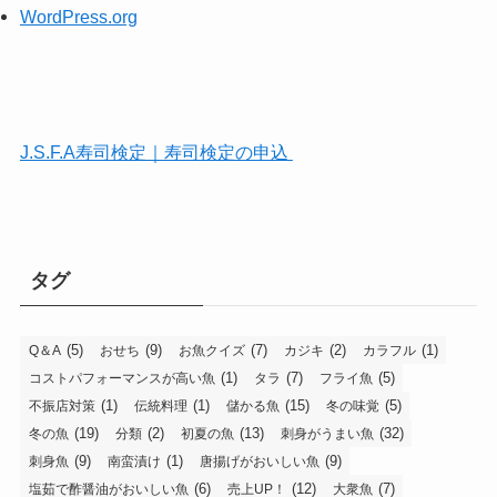
WordPress.org
J.S.F.A寿司検定｜寿司検定の申込
タグ
(5)
(9)
(7)
(2)
(1)
Q＆A
おせち
お魚クイズ
カジキ
カラフル
(1)
(7)
(5)
コストパフォーマンスが高い魚
タラ
フライ魚
(1)
(1)
(15)
(5)
不振店対策
伝統料理
儲かる魚
冬の味覚
(19)
(2)
(13)
(32)
冬の魚
分類
初夏の魚
刺身がうまい魚
(9)
(1)
(9)
刺身魚
南蛮漬け
唐揚げがおいしい魚
(6)
(12)
(7)
塩茹で酢醤油がおいしい魚
売上UP！
大衆魚