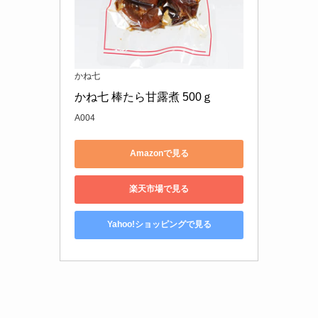
かね七
かね七 棒たら甘露煮 500ｇ
A004
Amazonで見る
楽天市場で見る
Yahoo!ショッピングで見る