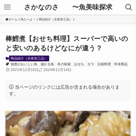
さかなのさ 〜魚美味探求
ホーム
魚たべよ！
商品紹介（水産加工品）
棒鱈煮【おせち料理】スーパーで高いの
と安いのあるけどなにが違う？
商品紹介（水産加工品）
佃煮がおいしい魚
儲かる魚
冬の味覚
おせち
タラ
伝統料理
年末商品
2021年12月16日
2024年12月14日
当ページのリンクには広告が含まれる場合がありま
す。