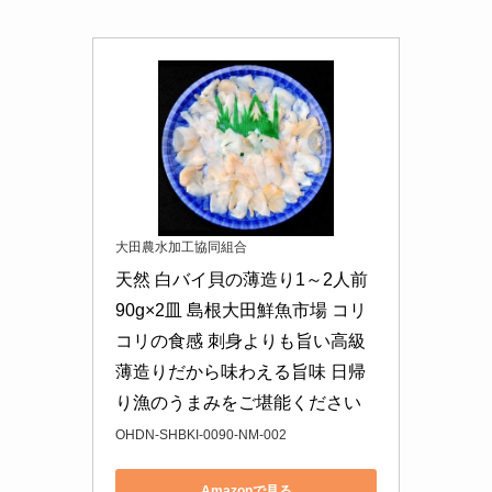
大田農水加工協同組合
天然 白バイ貝の薄造り1～2人前
90g×2皿 島根大田鮮魚市場 コリ
コリの食感 刺身よりも旨い高級
薄造りだから味わえる旨味 日帰
り漁のうまみをご堪能ください
OHDN-SHBKI-0090-NM-002
Amazonで見る