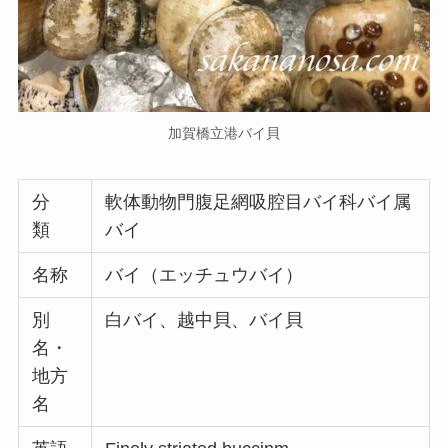
加賀橋立港バイ貝
分
軟体動物門腹足網吸腔目バイ科バイ属
類
バイ
名称
バイ（エッチュウバイ）
別
白バイ、越中貝、バイ貝
名・
地方
名