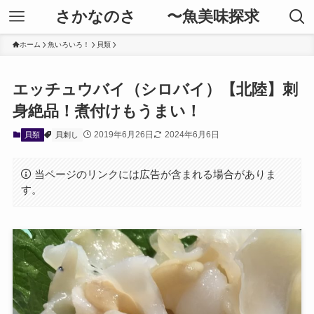
さかなのさ 〜魚美味探求
ホーム
魚いろいろ！
貝類
エッチュウバイ（シロバイ）【北陸】刺
身絶品！煮付けもうまい！
2019年6月26日
2024年6月6日
貝類
貝刺し
当ページのリンクには広告が含まれる場合がありま
す。