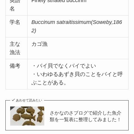
英語
Finely striated buccinm
名
学名
Buccinum satraitissimum(Soweby,186
2)
主な
カゴ漁
漁法
備考
・バイ貝でなくバイでよい
・いわゆるあずき貝のことをバイと呼
ぶことがある。
あわせて読みたい
さかなのさブログで紹介した魚介
類を一覧表に整理してみました！