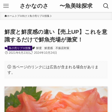
さかなのさ 〜魚美味探求
ホーム
プロ向け
魚小売りプロ技集
鮮度と鮮度感の違い【売上UP】これを意
識するだけで鮮魚売場が激変！
魚小売りプロ技集
鮮度
鮮度感
不振店対策
2021年6月23日
2024年10月24日
当ページのリンクには広告が含まれる場合がありま
す。