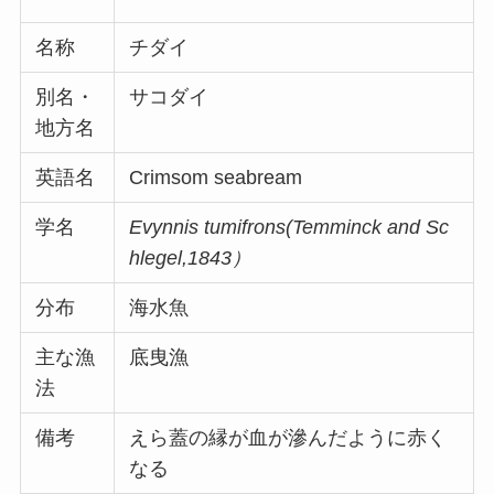
名称
チダイ
別名・
サコダイ
地方名
英語名
Crimsom seabream
学名
Evynnis tumifrons(Temminck and Sc
hlegel,1843）
分布
海水魚
主な漁
底曳漁
法
備考
えら蓋の縁が血が滲んだように赤く
なる