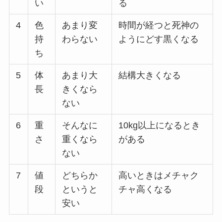
い
る
4
色
あまり変
時間が経つと死神の
持
わらない
ようにどす黒くなる
ち
5
体
あまり大
結構大きくなる
長
きくなら
ない
6
重
そんなに
10kg以上になるとき
さ
重くなら
がある
ない
7
値
どちらか
高いときはメチャク
段
というと
チャ高くなる
安い