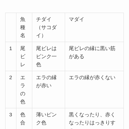
魚
チダイ
マダイ
種
（サコダ
名
イ）
1
尾
尾ビレは
尾ビレの縁に黒い筋
ビ
ピンク一
がある
レ
色
2
エ
エラの縁
エラの縁が赤くない
ラ
が赤い
の
色
3
色
薄いピン
黒くなったり、赤く
合
ク色
なったりはっきりす