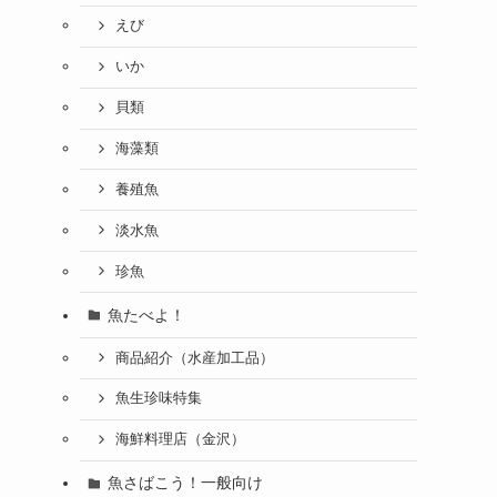
えび
いか
貝類
海藻類
養殖魚
淡水魚
珍魚
魚たべよ！
商品紹介（水産加工品）
魚生珍味特集
海鮮料理店（金沢）
魚さばこう！一般向け