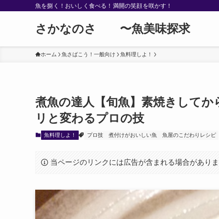
魚を捌く！おいしく食べる！満開の笑顔を咲かす！
さかなのさ 〜魚美味探求
ホーム
魚さばこう！一般向け
魚料理しよ！
煮魚の達人【旬魚】素焼きしてか
リと変わるプロの技
魚料理しよ！
プロ技
煮付けがおいしい魚
魚屋のこだわりレシピ
当ページのリンクには広告が含まれる場合があり