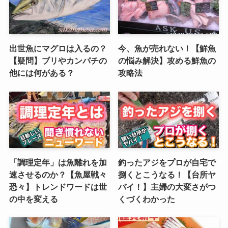
出世魚にマグロは入るの？
今、魚が売れない！【鮮魚
【疑問】ブリやカンパチの
の悩み解決】攻める鮮魚の
他には何がある？
攻略法
「調理定年」は魚離れを加
釣ったアジをプロが自宅で
速させるのか？【魚屋戦々
捌くとこうなる！【台所ヤ
恐々】トレンドワードは世
バイ！】主婦の大変さがつ
の中を変える
くづくわかった