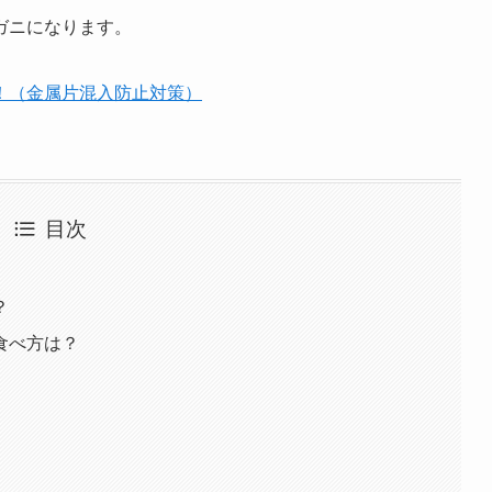
ガニになります。
！（金属片混入防止対策）
目次
？
食べ方は？