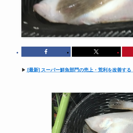
▶
[最新] スーパー鮮魚部門の売上・荒利を改善す