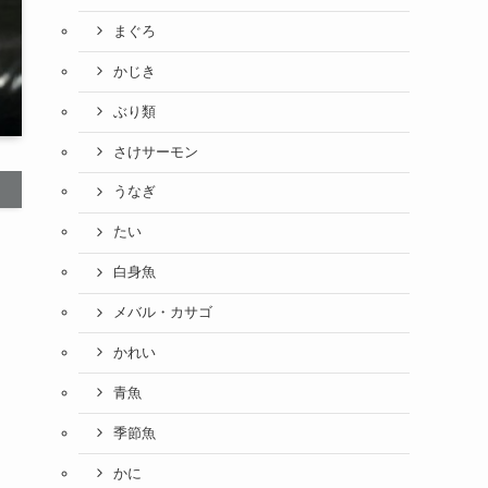
まぐろ
かじき
ぶり類
さけサーモン
うなぎ
たい
白身魚
メバル・カサゴ
かれい
青魚
季節魚
かに