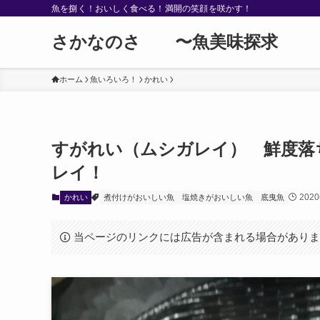
魚を捌く！おいしく食べる！満開の笑顔を咲かす！
さかなのさ 〜魚美味探求
ホーム
魚いろいろ！
かれい
すがれい（ムシガレイ） 鮮度落
レイ！
202
かれい
煮付けがおいしい魚
塩焼きがおいしい魚
底曳魚
当ページのリンクには広告が含まれる場合があり