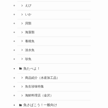
えび
いか
貝類
海藻類
養殖魚
淡水魚
珍魚
魚たべよ！
商品紹介（水産加工品）
魚生珍味特集
海鮮料理店（金沢）
魚さばこう！一般向け