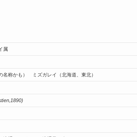
レイ科ムシガレイ属
の名称かも） ミズガレイ（北海道、東北）
tien,1890)