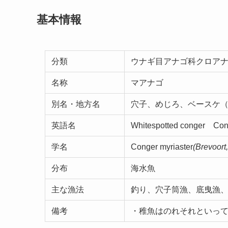
基本情報
分類
ウナギ目ア
名称
マアナゴ
別名・地方名
穴子、めじろ、ベースケ
英語名
Whitespotted conger Con
学名
Conger myriaster
(Brevoort
分布
海水魚
主な漁法
釣り、穴子筒漁、底曳漁
備考
・稚魚はのれそれといっ