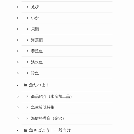
えび
いか
貝類
海藻類
養殖魚
淡水魚
珍魚
魚たべよ！
商品紹介（水産加工品）
魚生珍味特集
海鮮料理店（金沢）
魚さばこう！一般向け