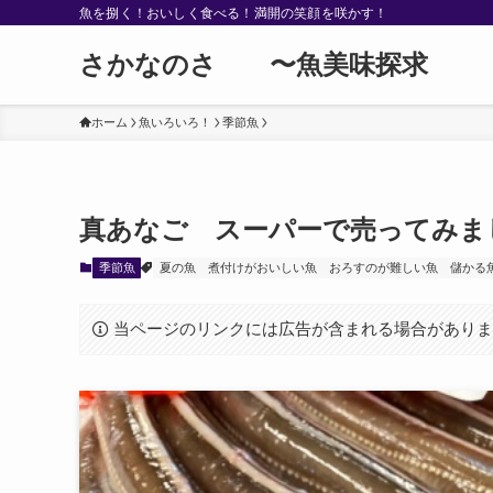
魚を捌く！おいしく食べる！満開の笑顔を咲かす！
さかなのさ 〜魚美味探求
ホーム
魚いろいろ！
季節魚
真あなご スーパーで売ってみま
季節魚
夏の魚
煮付けがおいしい魚
おろすのが難しい魚
儲かる
当ページのリンクには広告が含まれる場合があり