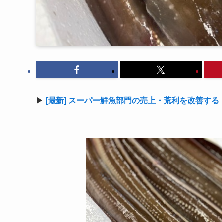
▶
[最新] スーパー鮮魚部門の売上・荒利を改善す