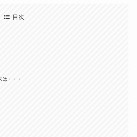
目次
末は・・・