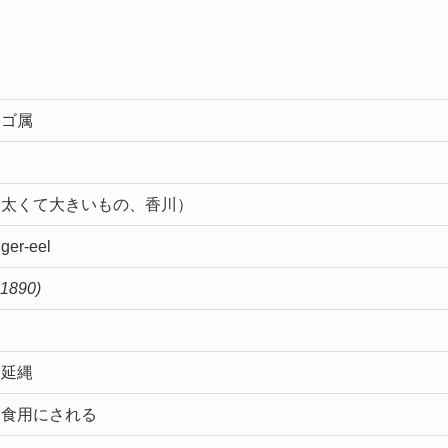
ナゴ科クロアナゴ属
（太くて大きいもの、香川）
ger-eel
,1890)
、延縄
て食用にされる