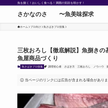
魚を捌く！おいしく食べる！満開の笑顔を咲かす！
さかなのさ 〜魚美味探求
ホーム
プロ向け
魚さばきプロ技集
三枚おろし【徹底解説】魚捌きの
魚屋商品づくり
魚さばきプロ技集
調理初心者
さばき方
三枚おろし
ノウハウ
当ページのリンクには広告が含まれる場合があり