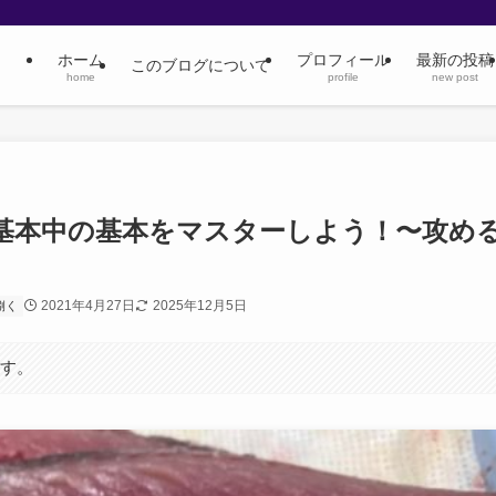
ホーム
プロフィール
最新の投稿
このブログについて
home
profile
new post
基本中の基本をマスターしよう！〜攻め
2021年4月27日
2025年12月5日
捌く
ます。