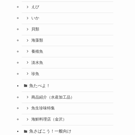
えび
いか
貝類
海藻類
養殖魚
淡水魚
珍魚
魚たべよ！
商品紹介（水産加工品）
魚生珍味特集
海鮮料理店（金沢）
魚さばこう！一般向け